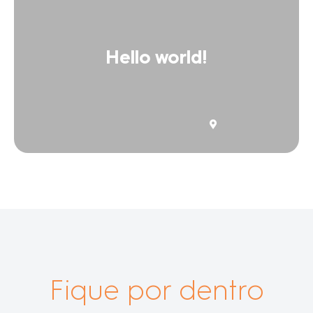
Hello world!
Fique por dentro