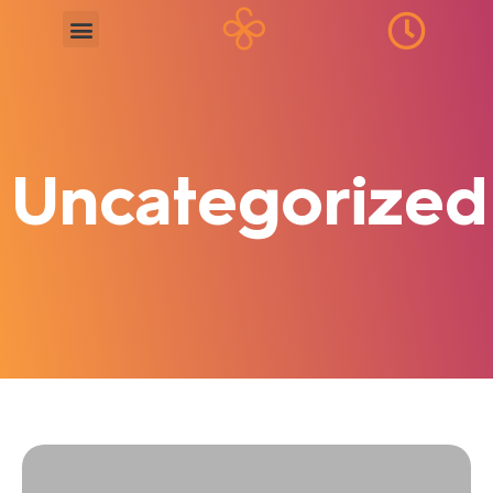
Uncategorized