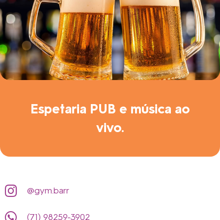
Espetaria PUB e música ao
vivo.
@gym.barr
(71) 98259-3902